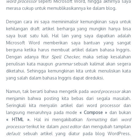
word processor
seperti Microsoft Word, hingga akhirnya saya
merasa cukup untuk memublikasikannya ke dalam blog.
Dengan cara ini saya meminimalisir kemungkinan saya untuk
kehilangan draft artikel berharga yang mungkin hanya bisa
saya buat satu kali. Hal lain yang saya dapatkan adalah
Microsoft Word memberikan saya bantuan yang sangat
berguna ketika harus membuat artikel dalam bahasa Inggris.
Dengan adanya fitur
Spell Checker
, maka setiap kesalahan
penulisan kata maupun
grammar
sebuah kalimat akan segera
diketahui. Sehingga kemungkinan kita untuk menuliskan kata
yang salah dalam bahasa Inggris dapat direduksi.
Namun, tak berarti bahwa mengetik pada
word processor
akan
menjamin bahwa posting kita bebas dari segala masalah.
Seringkali kita menyalin artikel dari word processor dan
langsung menaruhnya pada mode
« Compose »
dan bukan
« HTML »
. Hal ini mengakibatkan
formatting
dari
word
processor
terikut ke dalam
post editor
dan mengubah tampilan
default
sebuah artikel yang diatur pada blog WordPress.