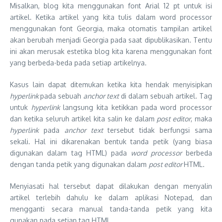
Misalkan, blog kita menggunakan font Arial 12 pt untuk isi
artikel. Ketika artikel yang kita tulis dalam word processor
menggunakan font Georgia, maka otomatis tampilan artikel
akan berubah menjadi Georgia pada saat dipublikasikan. Tentu
ini akan merusak estetika blog kita karena menggunakan font
yang berbeda-beda pada setiap artikelnya.
Kasus lain dapat ditemukan ketika kita hendak menyisipkan
hyperlink
pada sebuah
anchor text
di dalam sebuah artikel. Tag
untuk
hyperlink
langsung kita ketikkan pada word processor
dan ketika seluruh artikel kita salin ke dalam
post editor
, maka
hyperlink
pada
anchor text
tersebut tidak berfungsi sama
sekali. Hal ini dikarenakan bentuk tanda petik (yang biasa
digunakan dalam tag HTML) pada
word processor
berbeda
dengan tanda petik yang digunakan dalam
post editor
HTML.
Menyiasati hal tersebut dapat dilakukan dengan menyalin
artikel terlebih dahulu ke dalam aplikasi Notepad, dan
mengganti secara manual tanda-tanda petik yang kita
gunakan pada setiap tag HTML.