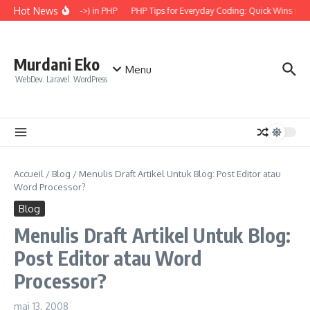
Aller au contenu
Hot News
the Arrow Operator (->) in PHP
PHP Tips for Everyday Coding: Quick Wins for Be
Murdani Eko
Menu
WebDev. Laravel. WordPress
Accueil
/
Blog
/
Menulis Draft Artikel Untuk Blog: Post Editor atau
Word Processor?
Blog
Menulis Draft Artikel Untuk Blog:
Post Editor atau Word
Processor?
mai 13, 2008