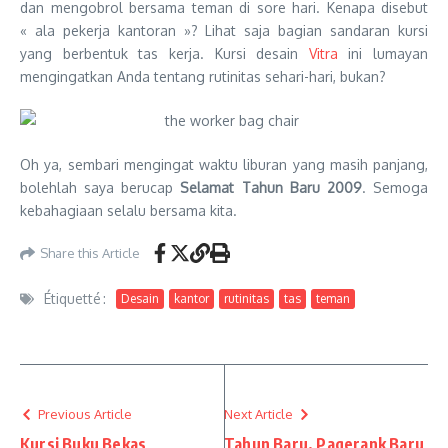
dan mengobrol bersama teman di sore hari. Kenapa disebut
« ala pekerja kantoran »? Lihat saja bagian sandaran kursi
yang berbentuk tas kerja. Kursi desain
Vitra
ini lumayan
mengingatkan Anda tentang rutinitas sehari-hari, bukan?
Oh ya, sembari mengingat waktu liburan yang masih panjang,
bolehlah saya berucap
Selamat Tahun Baru 2009
. Semoga
kebahagiaan selalu bersama kita.
Share this Article
Étiquetté :
Desain
kantor
rutinitas
tas
teman
Previous Article
Next Article
Kursi Buku Bekas
Tahun Baru, Pagerank Baru