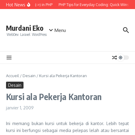
Aller au contenu
Hot News
 the Arrow Operator (->) in PHP
PHP Tips for Everyday Coding: Quick Wins for B
Murdani Eko
Menu
WebDev. Laravel. WordPress
Accueil
/
Desain
/
Kursi ala Pekerja Kantoran
Desain
Kursi ala Pekerja Kantoran
janvier 1, 2009
Ini memang bukan kursi untuk bekerja di kantor. Lebih tepat
kursi ini berfungsi sebagai media pelepas lelah atau bersantai