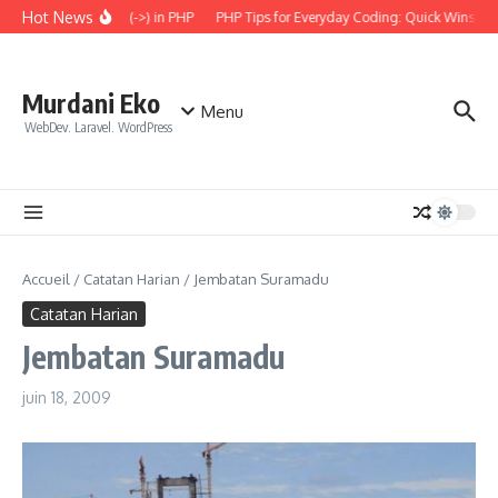
Aller au contenu
Hot News
 the Arrow Operator (->) in PHP
PHP Tips for Everyday Coding: Quick Wins for B
Murdani Eko
Menu
WebDev. Laravel. WordPress
Accueil
/
Catatan Harian
/
Jembatan Suramadu
Catatan Harian
Jembatan Suramadu
juin 18, 2009