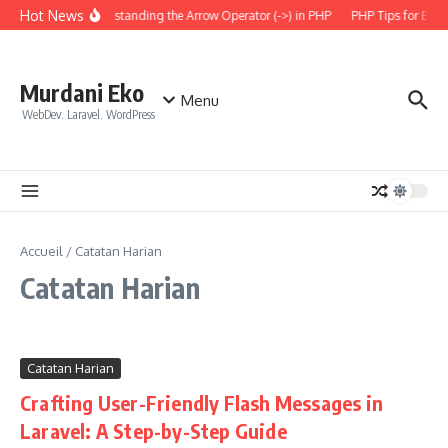
Aller au contenu
Hot News
Understanding the Arrow Operator (->) in PHP
PHP Tips for Ever
Murdani Eko
Menu
WebDev. Laravel. WordPress
Accueil
/
Catatan Harian
Catatan Harian
Catatan Harian
Crafting User-Friendly Flash Messages in
Laravel: A Step-by-Step Guide