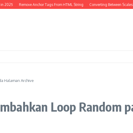
2025
Remove Anchor Tags From HTML String
Converting Between Scales in 
a Halaman Archive
mbahkan Loop Random pa