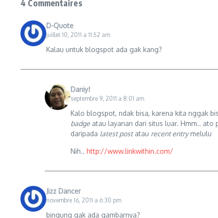
4 Commentaires
D-Quote
juillet 10, 2011 a 11:52 am
Kalau untuk blogspot ada gak kang?
Daniy!
septembre 9, 2011 a 8:01 am
Kalo blogspot, ndak bisa, karena kita nggak b
badge
atau layanan dari situs luar. Hmm.. ato
daripada
latest post
atau
recent entry
melulu
Nih..
http://www.linkwithin.com/
Jizz Dancer
novembre 16, 2011 a 6:30 pm
bingung gak ada gambarnya?