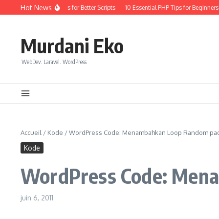
Aller au contenu
Hot News
y Coding: Quick Wins for Better Scripts
10 Essential PHP Tips for Beginners in 
Murdani Eko
WebDev. Laravel. WordPress
Accueil
/
Kode
/
WordPress Code: Menambahkan Loop Random pad
Kode
WordPress Code: Mena
juin 6, 2011