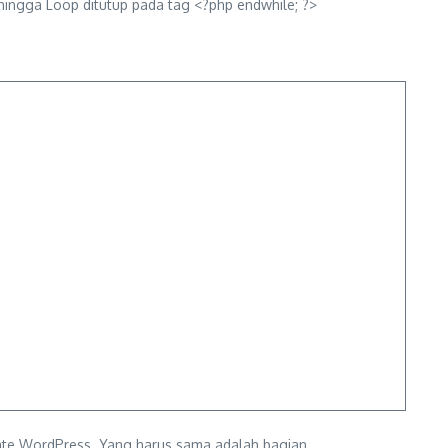
hingga Loop ditutup pada tag <?php endwhile; ?>
late WordPress. Yang harus sama adalah bagian