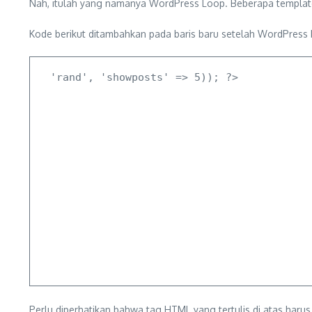
Nah, itulah yang namanya WordPress Loop. Beberapa template 
Kode berikut ditambahkan pada baris baru setelah WordPress
Perlu diperhatikan bahwa tag HTML yang tertulis di atas ha