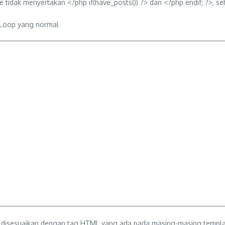
tidak menyertakan <?php if(have_posts()) ?> dan <?php endif; ?>, se
 Loop yang normal
rus disesuaikan dengan tag HTML yang ada pada masing-masing temp