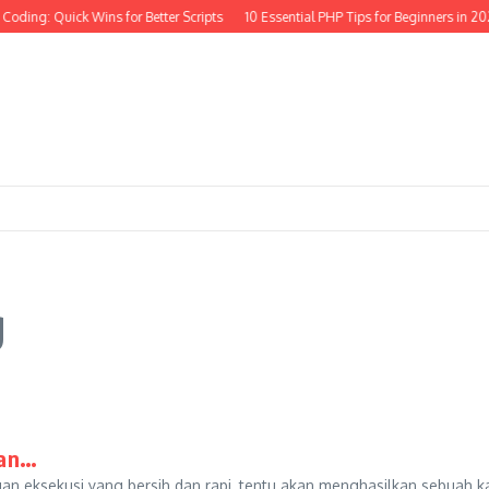
Coding: Quick Wins for Better Scripts
10 Essential PHP Tips for Beginners in 20
g
aan…
gan eksekusi yang bersih dan rapi, tentu akan menghasilkan sebuah k