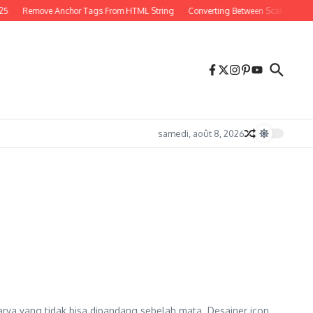
25
Remove Anchor Tags From HTML String
Converting Between Scales in PH
samedi, août 8, 2026
arya yang tidak bisa dipandang sebelah mata. Desainer icon