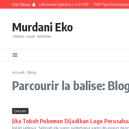
Aller au contenu
Hot News
Understanding the Arrow Operator (->) in PHP
PHP Tips for Everyday 
Murdani Eko
WebDev. Laravel. WordPress
Accueil
/
Blog
Parcourir la balise: Blo
Desain
Jika Tokoh Pokemon Dijadikan Logo Perusah
Inilah jadinya. Sebuah ide yang sederhana yang ditunjang den