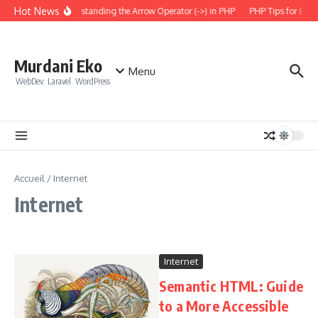
Aller au contenu
Hot News
Understanding the Arrow Operator (->) in PHP
PHP Tips for Ever
Murdani Eko
Menu
WebDev. Laravel. WordPress
Accueil
/
Internet
Internet
Internet
Semantic HTML: Guide
to a More Accessible