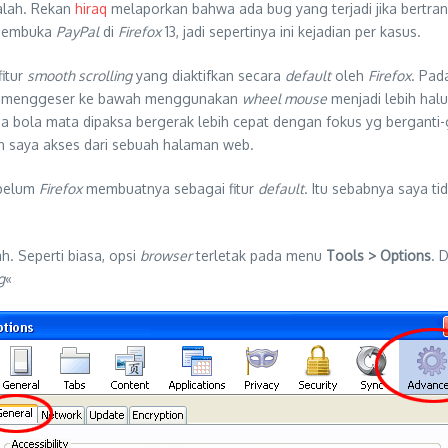
alah. Rekan
hiraq
melaporkan bahwa ada bug yang terjadi jika bertra
 membuka
PayPal
di
Firefox
13, jadi sepertinya ini kejadian per kasus.
fitur
smooth scrolling
yang diaktifkan secara
default
oleh
Firefox
. Pad
 kita menggeser ke bawah menggunakan
wheel mouse
menjadi lebih halu
 bola mata dipaksa bergerak lebih cepat dengan fokus yg berganti
in saya akses dari sebuah halaman web.
ebelum
Firefox
membuatnya sebagai fitur
default
. Itu sebabnya saya t
h. Seperti biasa, opsi
browser
terletak pada menu
Tools > Options
. 
g
«