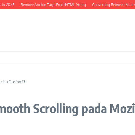
in 2025
Remove Anchor Tags From HTML String
Converting Between Scales 
lla Firefox 13
ooth Scrolling pada Mozil