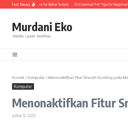
Aller au contenu
Hot News
yday Coding: Quick Wins for Better Scripts
10 Essential PHP Tips for Beginners 
Murdani Eko
WebDev. Laravel. WordPress
Accueil
/
Komputer
/
Menonaktifkan Fitur Smooth Scrolling pada Mozi
Komputer
Menonaktifkan Fitur Sm
juillet 11, 2012