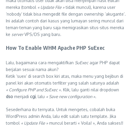
maka otomatis user tidak akan bisa menyimpan hasil editan
mereka (tombol
« Update File »
tidak muncul), karena user
‘nobody’ tidak bisa mengedit file dengan ownership ‘akugante’.
Ini adalah contoh dari kasus yang lumayan sering muncul dari
teman-teman yang baru saja memigrasikan situs-situs mereka
ke
server
VPS/DS yang baru.
How To Enable WHM Apache PHP SuExec
Lalu, bagaimana cara mengaktifkan
SuExec
agar PHP dapat
berjalan sesuai nama akun?
Ketik ‘suex’ di search box kiri atas, maka menu yang bejibun di
panel kiri akan otomatis terfilter yang salah satunya adalah
« Configure PHP and SuExec »
. Klik, lalu ganti nilai dropdown
dso
menjadi
cgi
, lalu
« Save new configuration »
.
Sesederhana itu ternyata. Untuk mengetes, cobalah buka
WordPress admin Anda, lalu edit salah satu template. Jika
tombol
« Update File »
muncul berarti « Voila! », Anda sakses!!