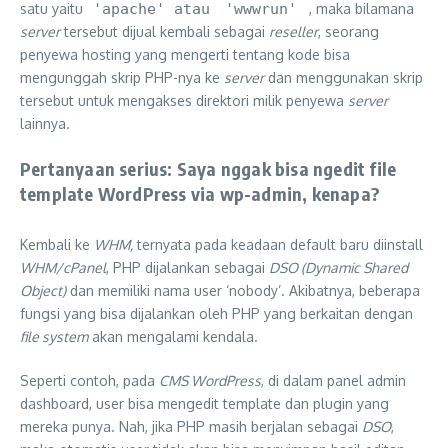
satu yaitu
'apache' atau
'wwwrun'
, maka bilamana
server
tersebut dijual kembali sebagai
reseller
, seorang
penyewa hosting yang mengerti tentang kode bisa
mengunggah skrip PHP-nya ke
server
dan menggunakan skrip
tersebut untuk mengakses direktori milik penyewa
server
lainnya.
Pertanyaan serius: Saya nggak bisa ngedit file
template WordPress via wp-admin, kenapa?
Kembali ke
WHM,
ternyata pada keadaan default baru diinstall
WHM/cPanel
, PHP dijalankan sebagai
DSO (Dynamic Shared
Object)
dan memiliki nama user ‘nobody’. Akibatnya, beberapa
fungsi yang bisa dijalankan oleh PHP yang berkaitan dengan
file system
akan mengalami kendala.
Seperti contoh, pada
CMS WordPress
, di dalam panel admin
dashboard, user bisa mengedit template dan plugin yang
mereka punya. Nah, jika PHP masih berjalan sebagai
DSO
,