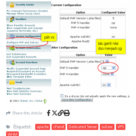
Share this Article
Étiquetté :
apache
cPanel
Dedicated Server
suExec
VPS
WHM