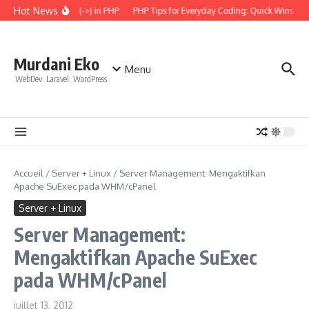
Aller au contenu
Hot News
the Arrow Operator (->) in PHP
PHP Tips for Everyday Coding: Quick Wins for B
Murdani Eko
Menu
WebDev. Laravel. WordPress
Accueil
/
Server + Linux
/
Server Management: Mengaktifkan
Apache SuExec pada WHM/cPanel
Server + Linux
Server Management:
Mengaktifkan Apache SuExec
pada WHM/cPanel
juillet 13, 2012