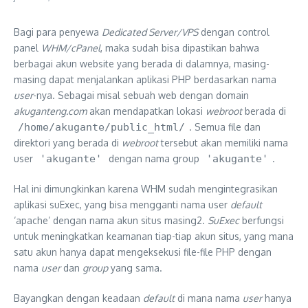
Bagi para penyewa
Dedicated Server/VPS
dengan control
panel
WHM/cPanel
, maka sudah bisa dipastikan bahwa
berbagai akun website yang berada di dalamnya, masing-
masing dapat menjalankan aplikasi PHP berdasarkan nama
user
-nya. Sebagai misal sebuah web dengan domain
akuganteng.com
akan mendapatkan lokasi
webroot
berada di
/home/akugante/public_html/
. Semua file dan
direktori yang berada di
webroot
tersebut akan memiliki nama
user
'akugante'
dengan nama group
'akugante'
.
Hal ini dimungkinkan karena WHM sudah mengintegrasikan
aplikasi suExec, yang bisa mengganti nama user
default
‘apache’ dengan nama akun situs masing2.
SuExec
berfungsi
untuk meningkatkan keamanan tiap-tiap akun situs, yang mana
satu akun hanya dapat mengeksekusi file-file PHP dengan
nama
user
dan
group
yang sama.
Bayangkan dengan keadaan
default
di mana nama
user
hanya