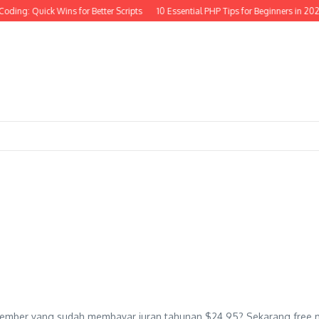
ding: Quick Wins for Better Scripts
10 Essential PHP Tips for Beginners in 2025
d member yang sudah membayar iuran tahunan $24.95? Sekarang free 