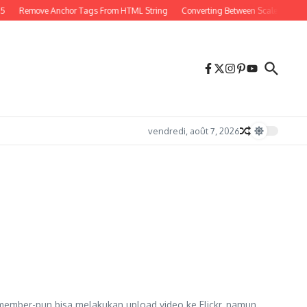
Remove Anchor Tags From HTML String
Converting Between Scales in PHP
vendredi, août 7, 2026
member-pun bisa melakukan upload video ke Flickr, namun