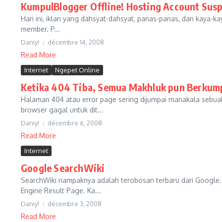
KumpulBlogger Offline! Hosting Account Sus
Hari ini, iklan yang dahsyat-dahsyat, panas-panas, dan kaya-ka
member. P...
Daniy!
décembre 14, 2008
Read More
Internet
Ngepet Online
Ketika 404 Tiba, Semua Makhluk pun Berkum
Halaman 404 atau error page sering dijumpai manakala sebuah
browser gagal untuk dit...
Daniy!
décembre 6, 2008
Read More
Internet
Google SearchWiki
SearchWiki nampaknya adalah terobosan terbaru dari Google. 
Engine Result Page. Ka...
Daniy!
décembre 3, 2008
Read More