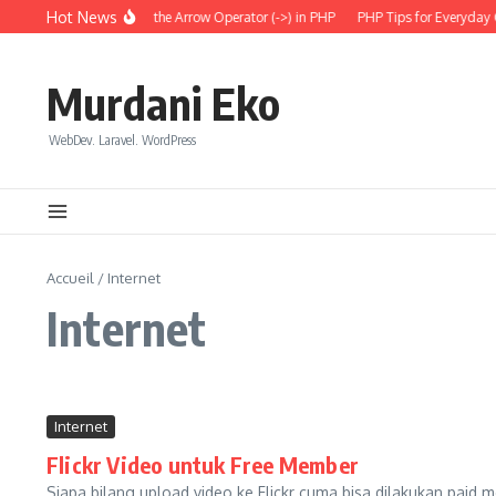
Aller au contenu
Hot News
Understanding the Arrow Operator (->) in PHP
PHP Tips for Everyday Co
Murdani Eko
WebDev. Laravel. WordPress
Accueil
/
Internet
Internet
Internet
Flickr Video untuk Free Member
Siapa bilang upload video ke Flickr cuma bisa dilakukan pai