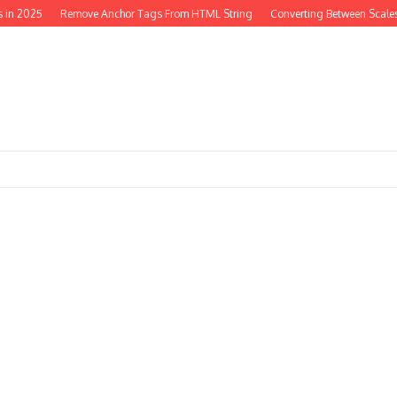
in 2025
Remove Anchor Tags From HTML String
Converting Between Scales 