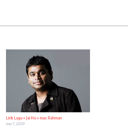
Lirik Lagu « Jai Ho » mas Rahman
mai 7, 2009