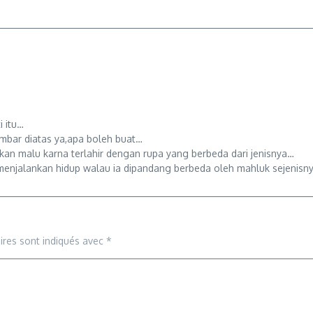
i itu…
ambar diatas ya,apa boleh buat…
kan malu karna terlahir dengan rupa yang berbeda dari jenisnya…
menjalankan hidup walau ia dipandang berbeda oleh mahluk sejenisn
ires sont indiqués avec
*