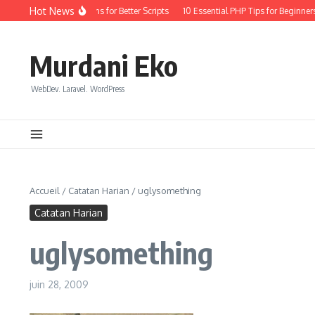
Aller au contenu
Hot News
yday Coding: Quick Wins for Better Scripts
10 Essential PHP Tips for Beginners 
Murdani Eko
WebDev. Laravel. WordPress
Accueil
/
Catatan Harian
/
uglysomething
Catatan Harian
uglysomething
juin 28, 2009