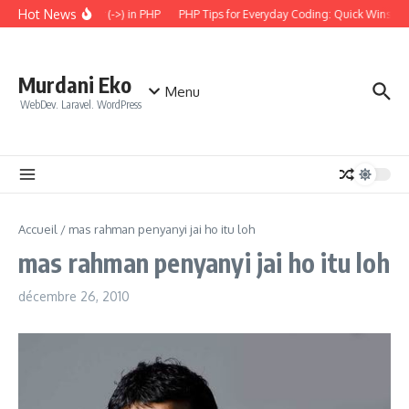
Aller au contenu
Hot News
 the Arrow Operator (->) in PHP
PHP Tips for Everyday Coding: Quick Wins for B
Murdani Eko
Menu
WebDev. Laravel. WordPress
Accueil
/
mas rahman penyanyi jai ho itu loh
mas rahman penyanyi jai ho itu loh
décembre 26, 2010