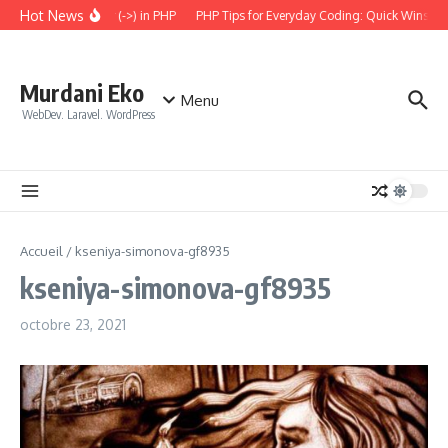
Aller au contenu
Hot News
 the Arrow Operator (->) in PHP
PHP Tips for Everyday Coding: Quick Wins for 
Murdani Eko
Menu
WebDev. Laravel. WordPress
Accueil
/
kseniya-simonova-gf8935
kseniya-simonova-gf8935
octobre 23, 2021