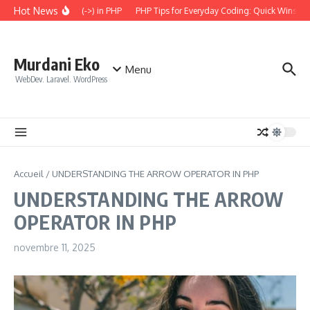
Aller au contenu
Hot News
 the Arrow Operator (->) in PHP
PHP Tips for Everyday Coding: Quick Wins for 
Murdani Eko
Menu
WebDev. Laravel. WordPress
Accueil
/
UNDERSTANDING THE ARROW OPERATOR IN PHP
UNDERSTANDING THE ARROW
OPERATOR IN PHP
novembre 11, 2025