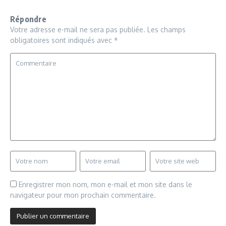
Répondre
Votre adresse e-mail ne sera pas publiée.
Les champs
obligatoires sont indiqués avec
*
Enregistrer mon nom, mon e-mail et mon site dans le
navigateur pour mon prochain commentaire.