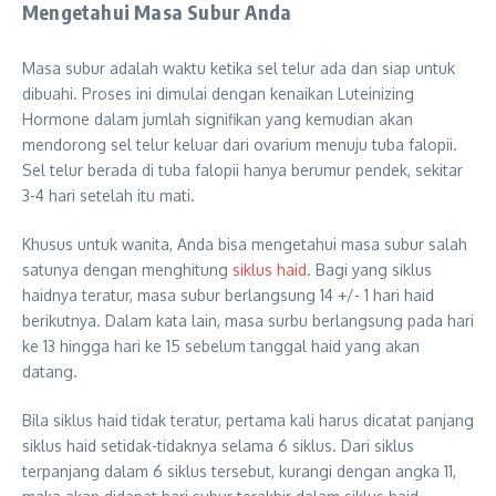
Mengetahui Masa Subur Anda
Masa subur adalah waktu ketika sel telur ada dan siap untuk
dibuahi. Proses ini dimulai dengan kenaikan Luteinizing
Hormone dalam jumlah signifikan yang kemudian akan
mendorong sel telur keluar dari ovarium menuju tuba falopii.
Sel telur berada di tuba falopii hanya berumur pendek, sekitar
3-4 hari setelah itu mati.
Khusus untuk wanita, Anda bisa mengetahui masa subur salah
satunya dengan menghitung
siklus haid
. Bagi yang siklus
haidnya teratur, masa subur berlangsung 14 +/- 1 hari haid
berikutnya. Dalam kata lain, masa surbu berlangsung pada hari
ke 13 hingga hari ke 15 sebelum tanggal haid yang akan
datang.
Bila siklus haid tidak teratur, pertama kali harus dicatat panjang
siklus haid setidak-tidaknya selama 6 siklus. Dari siklus
terpanjang dalam 6 siklus tersebut, kurangi dengan angka 11,