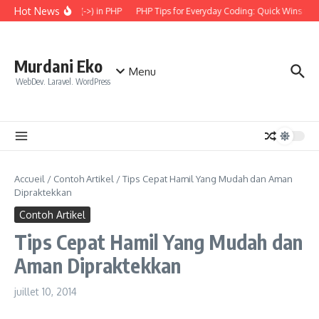
Aller au contenu
Hot News
the Arrow Operator (->) in PHP
PHP Tips for Everyday Coding: Quick Wins for Be
Murdani Eko
Menu
WebDev. Laravel. WordPress
Accueil
/
Contoh Artikel
/
Tips Cepat Hamil Yang Mudah dan Aman
Dipraktekkan
Contoh Artikel
Tips Cepat Hamil Yang Mudah dan
Aman Dipraktekkan
juillet 10, 2014