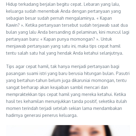
Hidup terkadang berjalan begitu cepat. Lebaran yang lalu,
keluarga sudah menembak Anda dengan pertanyaan yang
sebagian besar sudah pernah mengalaminya. « Kapan
Kawin? ». Ketika pertanyaan tersebut sudah terjawab saat dua
bulan yang lalu Anda bersanding di pelaminan, kini muncul lagi
pertanyaan baru: « Kapan punya momongan? ». Untuk
menjawab pertanyaan yang satu ini, maka tips cepat hamil
tentu salah satu hal yang hendak Anda ketahui selanjutnya.
Tips agar cepat hamil, tak hanya menjadi pertanyaan bagi
pasangan suami istri yang baru berusia hitungan bulan. Pasutri
yang bertahun-tahun belum juga dikaruniai momongan, tentu
sangat berharap akan keajaiban sambil mencari dan
mempraktekkan tips cepat hamil yang mereka ketahui. Ketika
hasil tes kehamilan menunjukkan tanda positif, seketika itulah
momen terindah terjadi setelah sekian lama mendambakan
hadirnya generasi penerus keluarga.