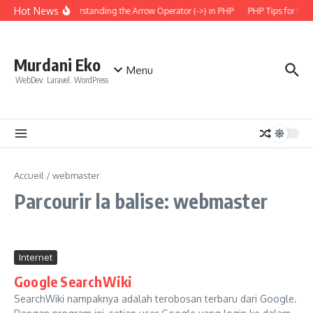
Aller au contenu
Hot News
Understanding the Arrow Operator (->) in PHP
PHP Tips for Ever
Murdani Eko
Menu
WebDev. Laravel. WordPress
Accueil
/
webmaster
Parcourir la balise: webmaster
Internet
Google SearchWiki
SearchWiki nampaknya adalah terobosan terbaru dari Google.