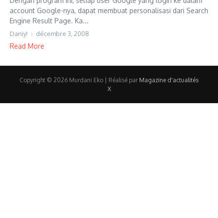
Dengan program ini, setiap user Google yang login ke dalam
account Google-nya, dapat membuat personalisasi dari Search
Engine Result Page. Ka...
Daniy!
décembre 3, 2008
Read More
Copyright © 2026 Murdani Eko | Réalisé par
Magazine d'actualités
X