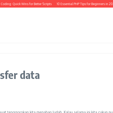
Coding: Quick Wins for Better Scripts
10 Essential PHP Tips for Beginners in 20
nsfer data
at tenggorokan kita menahan ludah. Kalau selama ini kita cukup pu