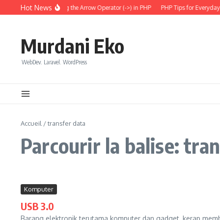
Aller au contenu
Hot News
Understanding the Arrow Operator (->) in PHP
PHP Tips for Everyday 
Murdani Eko
WebDev. Laravel. WordPress
Accueil
/
transfer data
Parcourir la balise: tra
Komputer
USB 3.0
Barang elektronik terutama komputer dan gadget, kerap membu