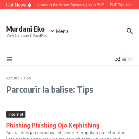
Aller au contenu
Hot News
Understanding the Arrow Operator (->) in PHP
PHP Tips for Ever
Murdani Eko
Menu
WebDev. Laravel. WordPress
Accueil
/
Tips
Parcourir la balise: Tips
Internet
Phishing Phishing Ojo Kephishing
Sesuai dengan namanya, phishing merupakan plesetan dari