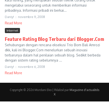
kata fishing, yang merupakan sebuah teknik curang untuk
mengelabui seseorang untuk memberikan informasi
pribadinya. Informasi pribadi ini berkai...
Daniy!
novembre 11, 2008
Read More
Internet
Feature Rating Blog Terbaru dari Blogger.Com
Sehubungan dengan rencana eksekusi Trio Bom Bali Amrozi
dkk, kali ini Blogger.Com menelurkan sebuah inovasi
terbarunya dalam hal penilaian sebuah blog. Sedikit berbeda
dengan sistem rating sebelumnya ...
Daniy!
novembre 6, 2008
Read More
Copyright © 2026 Murdani Eko | Réalisé par
Magazine d'actualités
X