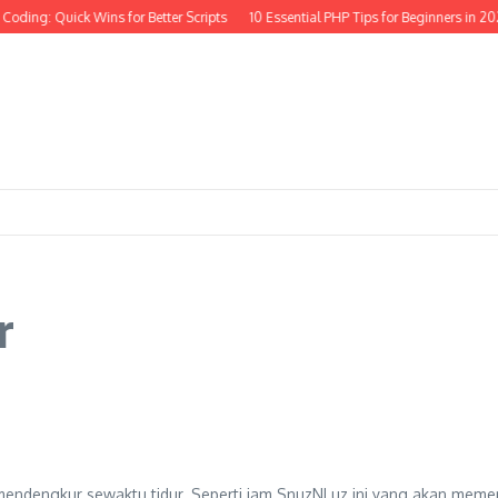
Coding: Quick Wins for Better Scripts
10 Essential PHP Tips for Beginners in 20
r
endengkur sewaktu tidur. Seperti jam SnuzNLuz ini yang akan memeng