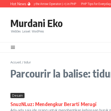
Aller au contenu
Hot News
Understanding the Arrow Operator (->) in PHP
PHP Tips for Everyday 
Murdani Eko
WebDev. Laravel. WordPress
Accueil
/
tidur
Parcourir la balise: tidu
Desain
SnuzNLuz: Mendengkur Berarti Merugi
Ada-ada saja ide orang untuk menghentikan kebiasaan buruk m