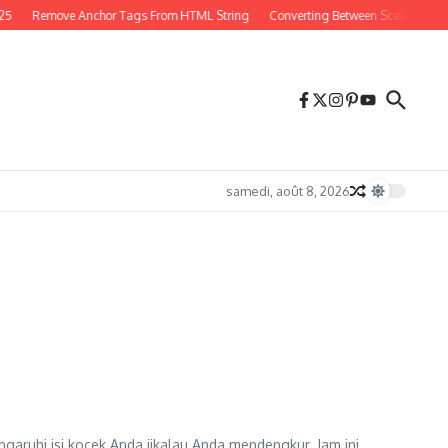
25
Remove Anchor Tags From HTML String
Converting Between Scales in PH
samedi, août 8, 2026
aruhi isi kocek Anda jikalau Anda mendengkur. Jam ini