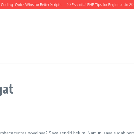
Coding: Quick Wins for Better Scripts
10 Essential PHP Tips for Beginners in 20
gat
baca tuntas novelnya? Saya sendiri belum. Namun, saya sudah pern