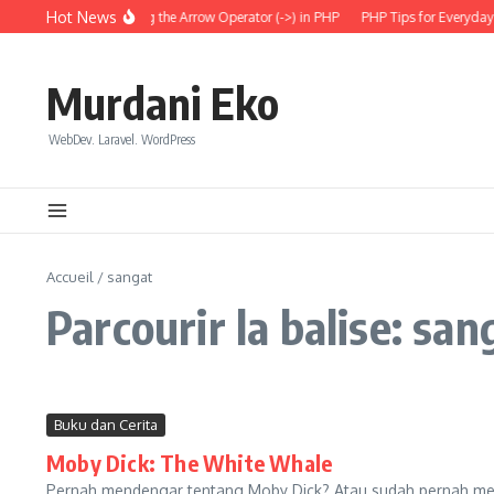
Aller au contenu
Hot News
Understanding the Arrow Operator (->) in PHP
PHP Tips for Everyday 
Murdani Eko
WebDev. Laravel. WordPress
Accueil
/
sangat
Parcourir la balise: san
Buku dan Cerita
Moby Dick: The White Whale
Pernah mendengar tentang Moby Dick? Atau sudah pernah mem