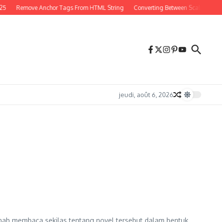
25
Remove Anchor Tags From HTML String
Converting Between Scales in PH
jeudi, août 6, 2026
ah membaca sekilas tentang novel tersebut dalam bentuk