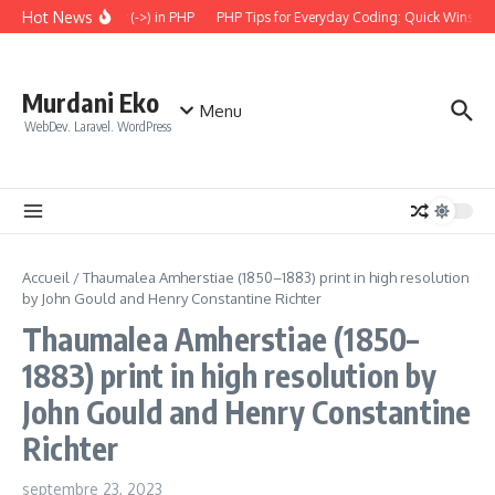
Aller au contenu
Hot News
 the Arrow Operator (->) in PHP
PHP Tips for Everyday Coding: Quick Wins for 
Murdani Eko
Menu
WebDev. Laravel. WordPress
Accueil
/
Thaumalea Amherstiae (1850–1883) print in high resolution
by John Gould and Henry Constantine Richter
Thaumalea Amherstiae (1850–
1883) print in high resolution by
John Gould and Henry Constantine
Richter
septembre 23, 2023