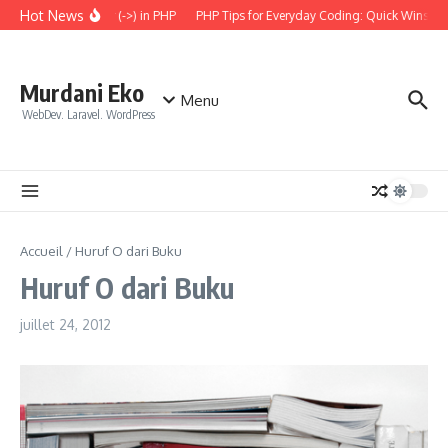
Aller au contenu
Hot News
 the Arrow Operator (->) in PHP
PHP Tips for Everyday Coding: Quick Wins for B
Murdani Eko
Menu
WebDev. Laravel. WordPress
Accueil
/
Huruf O dari Buku
Huruf O dari Buku
juillet 24, 2012