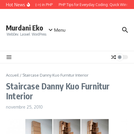
Aller au contenu
Hot News
 the Arrow Operator (->) in PHP
PHP Tips for Everyday Coding: Quick Wins for B
Murdani Eko
Menu
WebDev. Laravel. WordPress
Accueil
/
Staircase Danny Kuo Furnitur Interior
Staircase Danny Kuo Furnitur
Interior
novembre 25, 2010