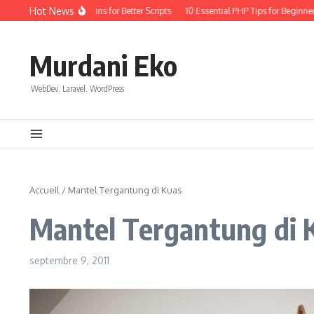
Aller au contenu
Hot News
ryday Coding: Quick Wins for Better Scripts
10 Essential PHP Tips for Beginners
Murdani Eko
WebDev. Laravel. WordPress
Accueil
/
Mantel Tergantung di Kuas
Mantel Tergantung di 
septembre 9, 2011