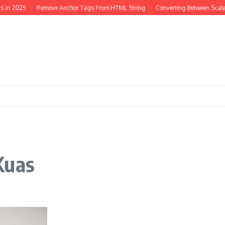
 in 2025
Remove Anchor Tags From HTML String
Converting Between Scales
Kuas