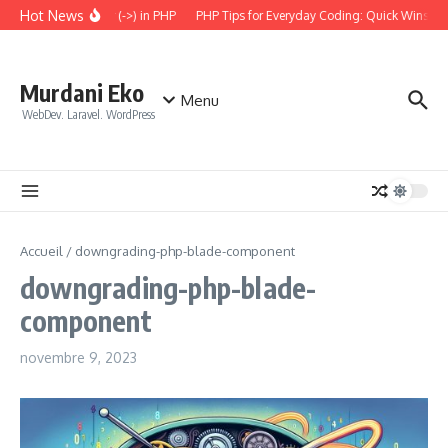
Aller au contenu
Hot News
 the Arrow Operator (->) in PHP
PHP Tips for Everyday Coding: Quick Wins for B
Murdani Eko
Menu
WebDev. Laravel. WordPress
Accueil
/
downgrading-php-blade-component
downgrading-php-blade-
component
novembre 9, 2023