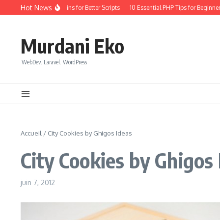
Aller au contenu
Hot News
ryday Coding: Quick Wins for Better Scripts
10 Essential PHP Tips for Beginners
Murdani Eko
WebDev. Laravel. WordPress
Accueil
/
City Cookies by Ghigos Ideas
City Cookies by Ghigos 
juin 7, 2012