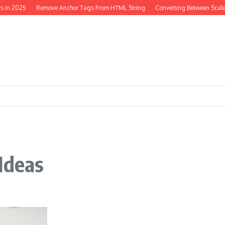
 in 2025
Remove Anchor Tags From HTML String
Converting Between Scales
Ideas