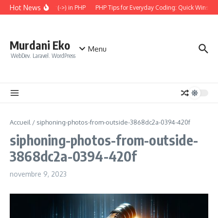
Aller au contenu
Hot News
 the Arrow Operator (->) in PHP
PHP Tips for Everyday Coding: Quick Wins for 
Murdani Eko
Menu
WebDev. Laravel. WordPress
Accueil
/
siphoning-photos-from-outside-3868dc2a-0394-420f
siphoning-photos-from-outside-
3868dc2a-0394-420f
novembre 9, 2023