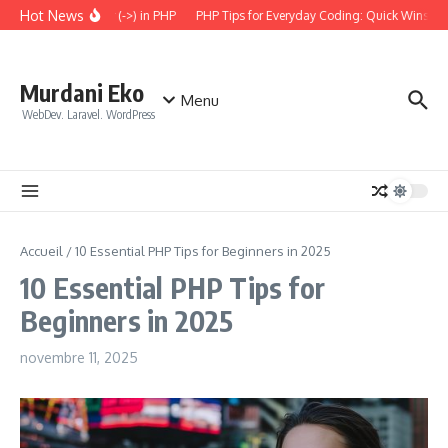
Aller au contenu
Hot News
 the Arrow Operator (->) in PHP
PHP Tips for Everyday Coding: Quick Wins for B
Murdani Eko
Menu
WebDev. Laravel. WordPress
Accueil
/
10 Essential PHP Tips for Beginners in 2025
10 Essential PHP Tips for
Beginners in 2025
novembre 11, 2025