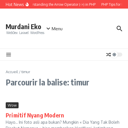
Aller au contenu
Hot News
Understanding the Arrow Operator (->) in PHP
PHP Tips for Ever
Murdani Eko
Menu
WebDev. Laravel. WordPress
Accueil
/
timur
Parcourir la balise: timur
Wow
Primitif Nyang Modern
Hayo.. Ini foto asli apa bukan? Mungkin « Dia Yang Tak Boleh