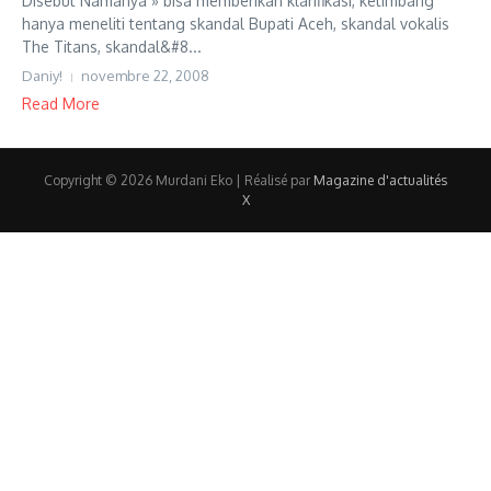
Disebut Namanya » bisa memberikan klarifikasi, ketimbang
hanya meneliti tentang skandal Bupati Aceh, skandal vokalis
The Titans, skandal&#8...
Daniy!
novembre 22, 2008
Read More
Copyright © 2026 Murdani Eko | Réalisé par
Magazine d'actualités
X