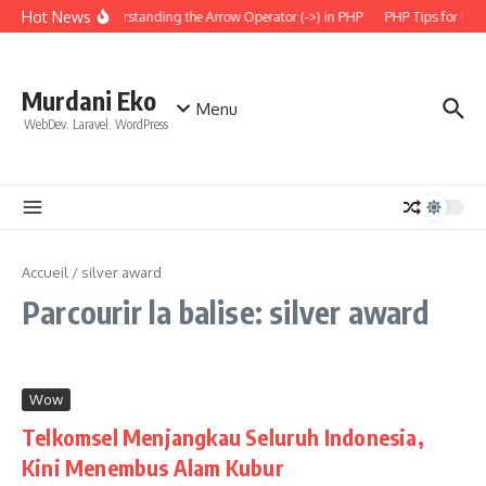
Aller au contenu
Hot News
Understanding the Arrow Operator (->) in PHP
PHP Tips for Ever
Murdani Eko
Menu
WebDev. Laravel. WordPress
Accueil
/
silver award
Parcourir la balise: silver award
Wow
Telkomsel Menjangkau Seluruh Indonesia,
Kini Menembus Alam Kubur