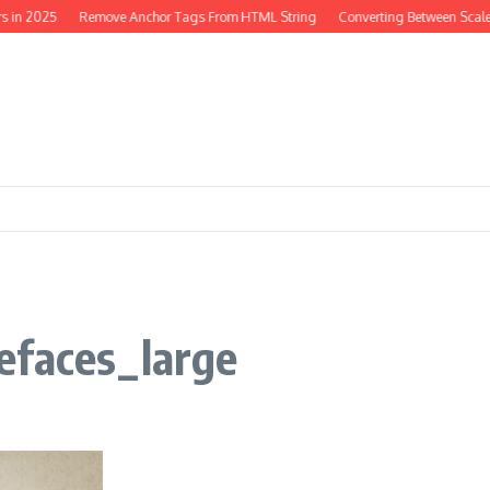
 in 2025
Remove Anchor Tags From HTML String
Converting Between Scales
efaces_large