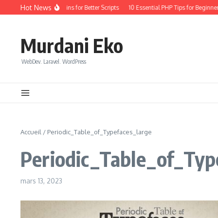
Aller au contenu
Hot News
ryday Coding: Quick Wins for Better Scripts
10 Essential PHP Tips for Beginners
Murdani Eko
WebDev. Laravel. WordPress
Accueil
/
Periodic_Table_of_Typefaces_large
Periodic_Table_of_Typ
mars 13, 2023